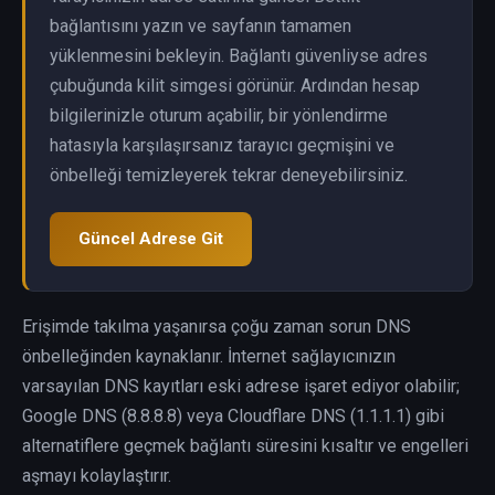
bağlantısını yazın ve sayfanın tamamen
yüklenmesini bekleyin. Bağlantı güvenliyse adres
çubuğunda kilit simgesi görünür. Ardından hesap
bilgilerinizle oturum açabilir, bir yönlendirme
hatasıyla karşılaşırsanız tarayıcı geçmişini ve
önbelleği temizleyerek tekrar deneyebilirsiniz.
Güncel Adrese Git
Erişimde takılma yaşanırsa çoğu zaman sorun DNS
önbelleğinden kaynaklanır. İnternet sağlayıcınızın
varsayılan DNS kayıtları eski adrese işaret ediyor olabilir;
Google DNS (8.8.8.8) veya Cloudflare DNS (1.1.1.1) gibi
alternatiflere geçmek bağlantı süresini kısaltır ve engelleri
aşmayı kolaylaştırır.