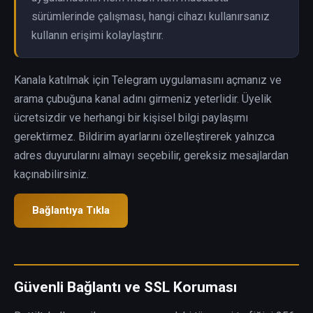
sürümlerinde çalışması, hangi cihazı kullanırsanız
kullanın erişimi kolaylaştırır.
Kanala katılmak için Telegram uygulamasını açmanız ve
arama çubuğuna kanal adını girmeniz yeterlidir. Üyelik
ücretsizdir ve herhangi bir kişisel bilgi paylaşımı
gerektirmez. Bildirim ayarlarını özelleştirerek yalnızca
adres duyurularını almayı seçebilir, gereksiz mesajlardan
kaçınabilirsiniz.
Bağlantıya Tıkla
Güvenli Bağlantı ve SSL Koruması