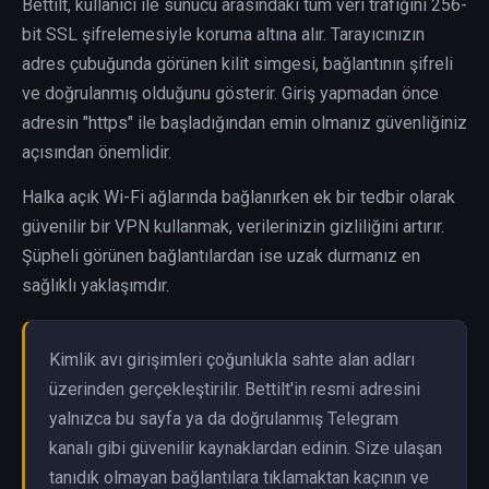
Bettilt, kullanıcı ile sunucu arasındaki tüm veri trafiğini 256-
bit SSL şifrelemesiyle koruma altına alır. Tarayıcınızın
adres çubuğunda görünen kilit simgesi, bağlantının şifreli
ve doğrulanmış olduğunu gösterir. Giriş yapmadan önce
adresin "https" ile başladığından emin olmanız güvenliğiniz
açısından önemlidir.
Halka açık Wi-Fi ağlarında bağlanırken ek bir tedbir olarak
güvenilir bir VPN kullanmak, verilerinizin gizliliğini artırır.
Şüpheli görünen bağlantılardan ise uzak durmanız en
sağlıklı yaklaşımdır.
Kimlik avı girişimleri çoğunlukla sahte alan adları
üzerinden gerçekleştirilir. Bettilt'in resmi adresini
yalnızca bu sayfa ya da doğrulanmış Telegram
kanalı gibi güvenilir kaynaklardan edinin. Size ulaşan
tanıdık olmayan bağlantılara tıklamaktan kaçının ve