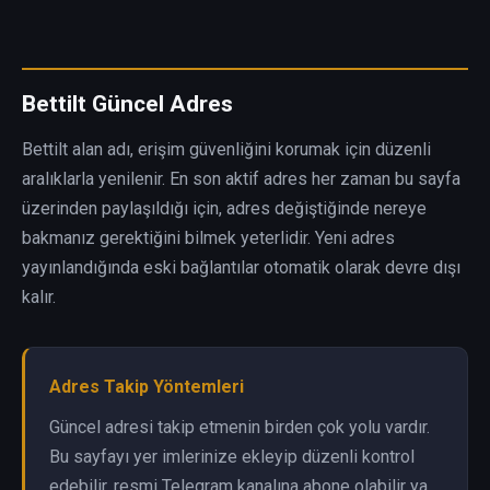
Bettilt Güncel Adres
Bettilt alan adı, erişim güvenliğini korumak için düzenli
aralıklarla yenilenir. En son aktif adres her zaman bu sayfa
üzerinden paylaşıldığı için, adres değiştiğinde nereye
bakmanız gerektiğini bilmek yeterlidir. Yeni adres
yayınlandığında eski bağlantılar otomatik olarak devre dışı
kalır.
Adres Takip Yöntemleri
Güncel adresi takip etmenin birden çok yolu vardır.
Bu sayfayı yer imlerinize ekleyip düzenli kontrol
edebilir, resmi Telegram kanalına abone olabilir ya