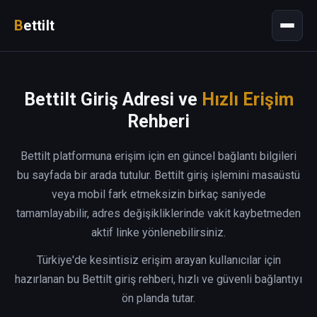
B
ettilt
Bettilt Giriş Adresi ve
Hızlı Erişim
Rehberi
Bettilt platformuna erişim için en güncel bağlantı bilgileri
bu sayfada bir arada tutulur. Bettilt giriş işlemini masaüstü
veya mobil fark etmeksizin birkaç saniyede
tamamlayabilir, adres değişikliklerinde vakit kaybetmeden
aktif linke yönlenebilirsiniz.
Türkiye'de kesintisiz erişim arayan kullanıcılar için
hazırlanan bu Bettilt giriş rehberi, hızlı ve güvenli bağlantıyı
ön planda tutar.