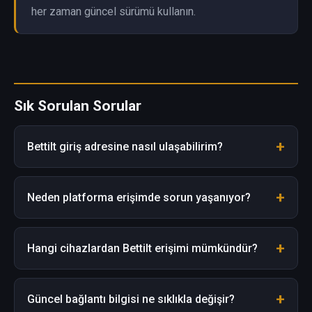
her zaman güncel sürümü kullanın.
Sık Sorulan Sorular
Bettilt giriş adresine nasıl ulaşabilirim?
Neden platforma erişimde sorun yaşanıyor?
Hangi cihazlardan Bettilt erişimi mümkündür?
Güncel bağlantı bilgisi ne sıklıkla değişir?