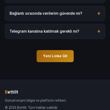
Bağlantı sırasında verilerim güvende mi?
Telegram kanalına katılmak gerekli mi?
Yeni Linke Git
B
ettilt
Güncel erişim bilgisi ve platform rehberi.
© 2026 Bettilt. Tüm hakları saklıdır.